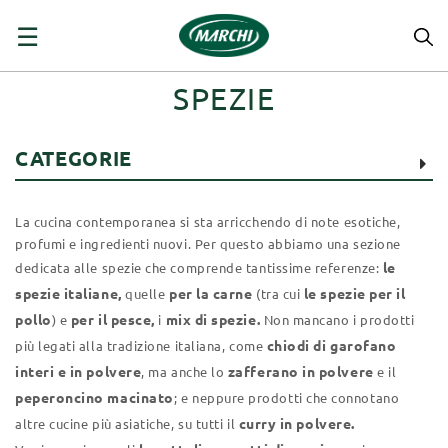
navigazione
☰
Toggle
SPEZIE
CATEGORIE
La cucina contemporanea si sta arricchendo di note esotiche,
profumi e ingredienti nuovi. Per questo abbiamo una sezione
le
dedicata alle spezie che comprende tantissime referenze:
spezie italiane,
per la carne
le spezie per il
quelle
(tra cui
pollo
per il pesce,
mix di spezie.
) e
i
Non mancano i prodotti
chiodi di garofano
più legati alla tradizione italiana, come
interi e in polvere
zafferano in polvere
, ma anche lo
e il
peperoncino macinato
; e neppure prodotti che connotano
curry in polvere.
altre cucine più asiatiche, su tutti il