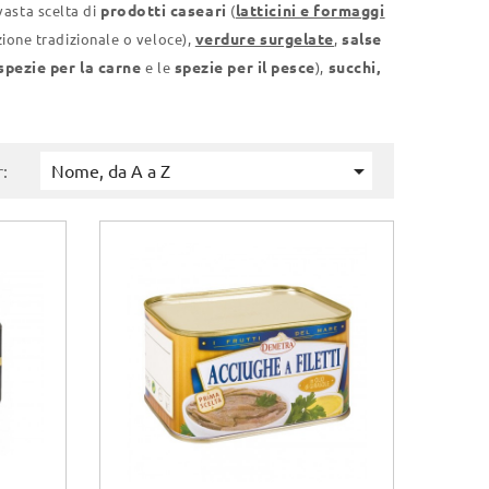
prodotti caseari
latticini e formaggi
 vasta scelta di
(
verdure surgelate
salse
zione tradizionale o veloce),
,
spezie per la carne
spezie per il pesce
succhi,
e le
),

:
Nome, da A a Z