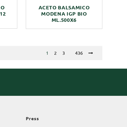
CO
ACETO BALSAMICO
12
MODENA IGP BIO
ML.500X6
1
2
3
436
Press