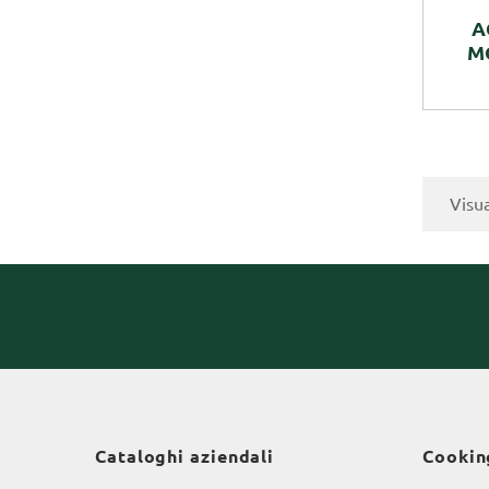
A
M
Visua
Cataloghi aziendali
Cookin