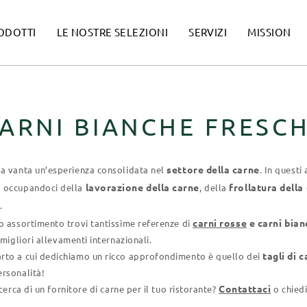
ODOTTI
LE NOSTRE SELEZIONI
SERVIZI
MISSION
ARNI BIANCHE FRESC
settore della carne
a vanta un’esperienza consolidata nel
. In questi
lavorazione della carne
frollatura della
 occupandoci della
, della
d
.
carni rosse
e carni bian
o assortimento trovi tantissime referenze di
 migliori allevamenti internazionali.
tagli di 
to a cui dedichiamo un ricco approfondimento è quello dei
rsonalità!
Contattaci
icerca di un fornitore di carne per il tuo ristorante?
o chiedi