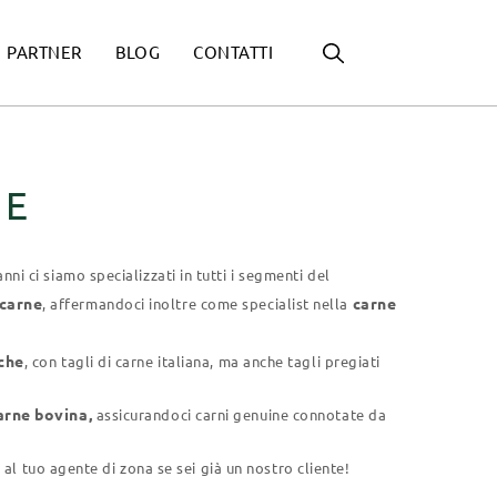
PARTNER
BLOG
CONTATTI
HE
 anni ci siamo specializzati in tutti i segmenti del
 carne
carne
, affermandoci inoltre come specialist nella
che
, con tagli di carne italiana, ma anche tagli pregiati
carne bovina,
assicurandoci carni genuine connotate da
 al tuo agente di zona se sei già un nostro cliente!