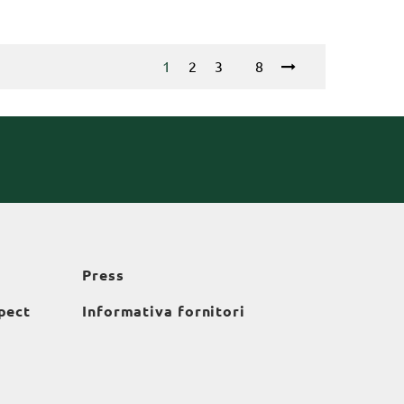
1
2
3
8
Press
pect
Informativa fornitori