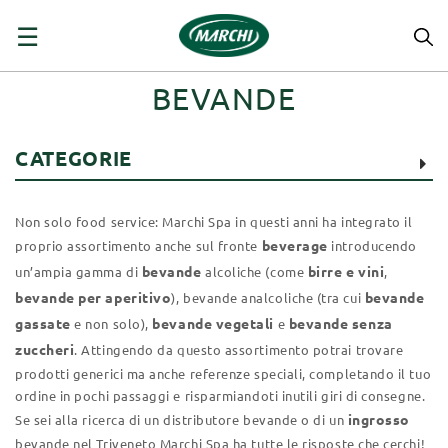
navigazione
☰
Toggle
BEVANDE
CATEGORIE
Non solo food service: Marchi Spa in questi anni ha integrato il
beverage
proprio assortimento anche sul fronte
introducendo
bevande
birre e vini
un’ampia gamma di
alcoliche (come
,
bevande per aperitivo
bevande
), bevande analcoliche (tra cui
gassate
bevande vegetali
bevande senza
e non solo),
e
zuccheri
. Attingendo da questo assortimento potrai trovare
prodotti generici ma anche referenze speciali, completando il tuo
ordine in pochi passaggi e risparmiandoti inutili giri di consegne.
ingrosso
Se sei alla ricerca di un distributore bevande o di un
bevande nel Triveneto Marchi Spa ha tutte le risposte che cerchi!