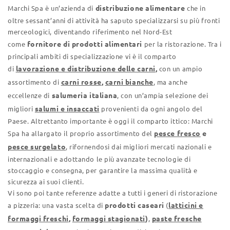
distribuzione alimentare
Marchi Spa è un’azienda di
che in
oltre sessant’anni di attività ha saputo specializzarsi su più fronti
merceologici, diventando riferimento nel Nord-Est
fornitore di prodotti alimentari
come
per la ristorazione. Tra i
principali ambiti di specializzazione vi è il comparto
lavorazione e distribuzione delle carni
,
di
con un ampio
carni rosse
,
carni bianche
assortimento di
, ma anche
salumeria italiana
eccellenze di
, con un’ampia selezione dei
salumi e insaccati
migliori
provenienti da ogni angolo del
Paese. Altrettanto importante è oggi il comparto ittico: Marchi
pesce fresco
e
Spa ha allargato il proprio assortimento del
pesce surgelato
, rifornendosi dai migliori mercati nazionali e
internazionali e adottando le più avanzate tecnologie di
stoccaggio e consegna, per garantire la massima qualità e
sicurezza ai suoi clienti.
Vi sono poi tante referenze adatte a tutti i generi di ristorazione
prodotti caseari
latticini e
a pizzeria: una vasta scelta di
(
formaggi freschi
,
formaggi stagionati
)
paste fresche
,