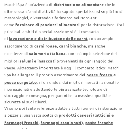
distribuzione alimentare
Marchi Spa è un’azienda di
che in
oltre sessant’anni di attività ha saputo specializzarsi su più fronti
merceologici, diventando riferimento nel Nord-Est
fornitore di prodotti alimentari
come
per la ristorazione. Tra i
principali ambiti di specializzazione vi è il comparto
lavorazione e distribuzione delle carni
,
di
con un ampio
carni rosse
,
carni bianche
assortimento di
, ma anche
salumeria italiana
eccellenze di
, con un’ampia selezione dei
salumi e insaccati
migliori
provenienti da ogni angolo del
Paese. Altrettanto importante è oggi il comparto ittico: Marchi
pesce fresco
e
Spa ha allargato il proprio assortimento del
pesce surgelato
, rifornendosi dai migliori mercati nazionali e
internazionali e adottando le più avanzate tecnologie di
stoccaggio e consegna, per garantire la massima qualità e
sicurezza ai suoi clienti.
Vi sono poi tante referenze adatte a tutti i generi di ristorazione
prodotti caseari
latticini e
a pizzeria: una vasta scelta di
(
formaggi freschi
,
formaggi stagionati
)
paste fresche
,