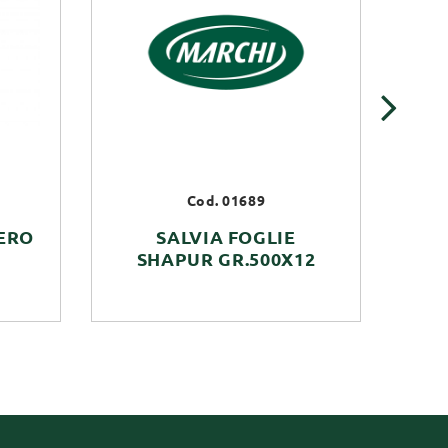
›
Cod. 01689
ERO
SALVIA FOGLIE
SHAPUR GR.500X12
S