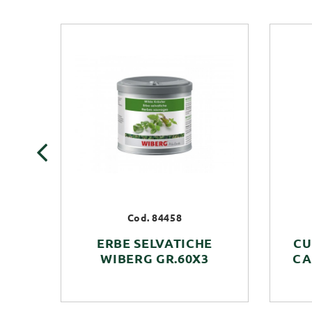
‹
Cod. 84458
ERBE SELVATICHE
CU
WIBERG GR.60X3
CA