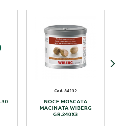
›
Cod. 84232
.30
NOCE MOSCATA
CO
MACINATA WIBERG
GR.240X3