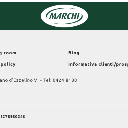
g room
Blog
 policy
Informativa clienti/pros
o d'Ezzelino VI - Tel:
0424 8188
a 01278980246