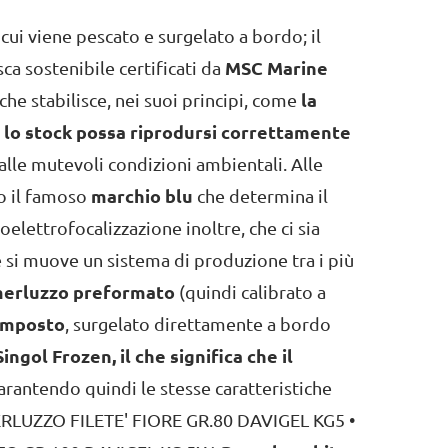
 cui viene pescato e surgelato a bordo; il
esca sostenibile certificati da
MSC Marine
che stabilisce, nei suoi principi, come
la
e lo stock possa riprodursi correttamente
lle mutevoli condizioni ambientali. Alle
o il famoso
marchio blu
che determina il
soelettrofocalizzazione inoltre, che ci sia
é si muove un sistema di produzione tra i più
 merluzzo preformato
(quindi calibrato a
omposto
, surgelato direttamente a bordo
Singol Frozen, il che significa che il
garantendo quindi le stesse caratteristiche
 MERLUZZO FILETE' FIORE GR.80 DAVIGEL KG5 •