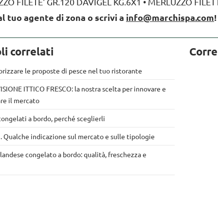
ZO FILETE' GR.120 DAVIGEL KG.6X1 • MERLUZZO FILET
al tuo agente di zona o scrivi a
info@marchispa.com
!
li correlati
Corre
rizzare le proposte di pesce nel tuo ristorante
SIONE ITTICO FRESCO: la nostra scelta per innovare e
re il mercato
ongelati a bordo, perché sceglierli
i. Qualche indicazione sul mercato e sulle tipologie
landese congelato a bordo: qualità, freschezza e