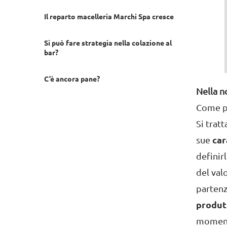
Il reparto macelleria Marchi Spa cresce
Si può fare strategia nella colazione al
bar?
C’è ancora pane?
Nella n
Come po
Si trat
sue
car
definir
del val
partenz
produtt
moment