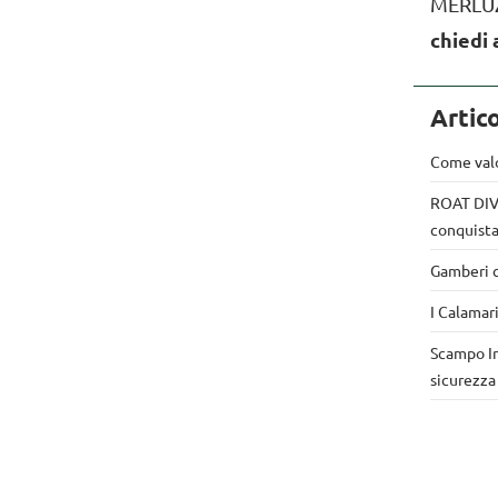
MERLUZ
chiedi 
Artico
Come valo
ROAT DIVI
conquista
Gamberi c
I Calamar
Scampo Ir
sicurezza