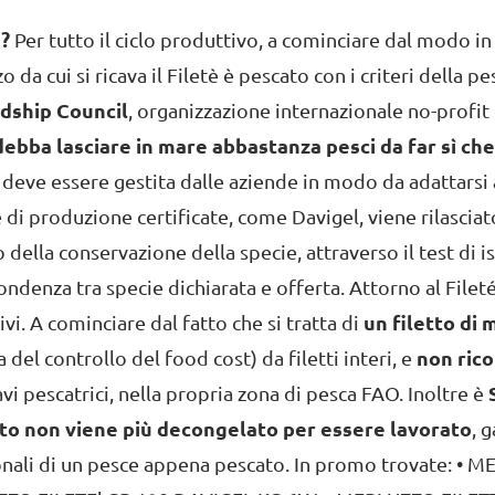
?
Per tutto il ciclo produttivo, a cominciare dal modo in
 da cui si ricava il Filetè è pescato con i criteri della p
dship Council
, organizzazione internazionale no-profit 
ebba lasciare in mare abbastanza pesci da far sì ch
deve essere gestita dalle aziende in modo da adattarsi a
 di produzione certificate, come Davigel, viene rilasciat
 della conservazione della specie, attraverso il test di i
ondenza tra specie dichiarata e offerta.
Attorno al Filet
ivi. A cominciare dal fatto che si tratta di
un filetto di
a del controllo del food cost)
da filetti interi, e
non ric
avi pescatrici, nella propria zona di pesca FAO. Inoltre è
to non viene più decongelato per essere lavorato
, 
onali di un pesce appena pescato. In promo trovate: •