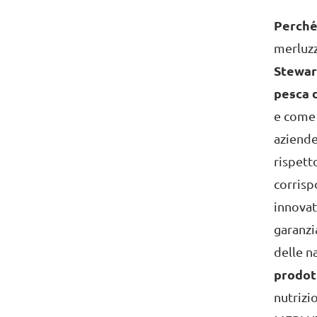
Perché
merluzzo
Stewar
pesca d
e come 
aziende
rispetto
corrisp
innovat
garanzi
delle n
prodot
nutrizi