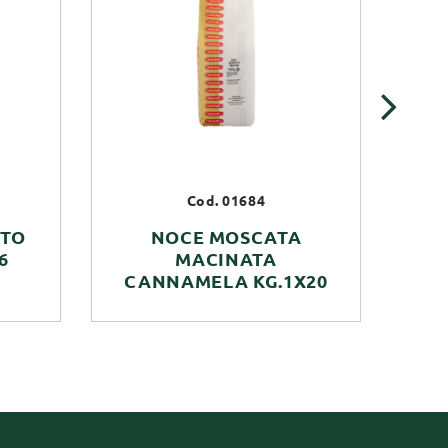
›
Cod. 01684
ATO
NOCE MOSCATA
S
6
MACINATA
CANNAMELA KG.1X20