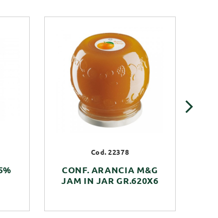
›
Cod. 22378
45%
CONF. ARANCIA M&G
C
JAM IN JAR GR.620X6
JA