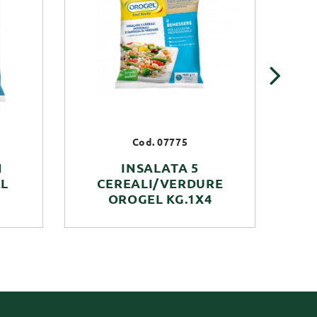
›
Cod. 07775
N
INSALATA 5
L
CEREALI/VERDURE
ZU
OROGEL KG.1X4