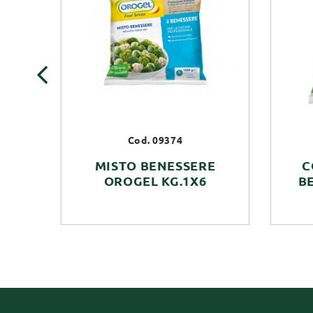
‹
Cod. 09374
MISTO BENESSERE
C
OROGEL KG.1X6
B