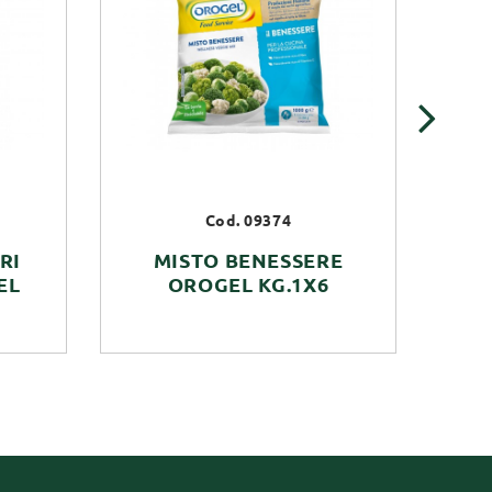
›
Cod. 09374
RI
MISTO BENESSERE
EL
OROGEL KG.1X6
T