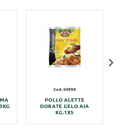
›
Cod. 04998
EMA
POLLO ALETTE
CO
05KG
DORATE GELO AIA
P
KG.1X5