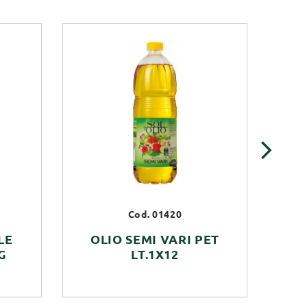
›
Cod. 01420
LE
OLIO SEMI VARI PET
O
G
LT.1X12