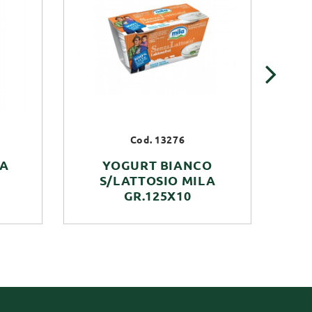
›
Cod. 13276
LA
YOGURT BIANCO
S/LATTOSIO MILA
V
GR.125X10