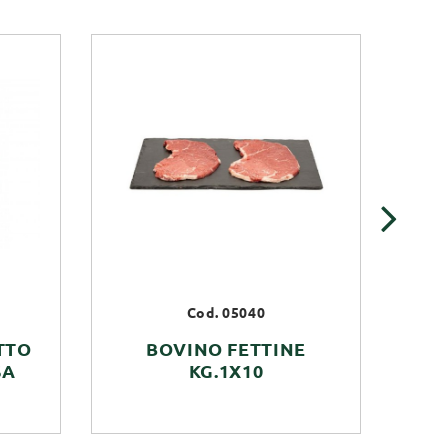
›
Cod. 05040
TTO
BOVINO FETTINE
SA
KG.1X10
LA