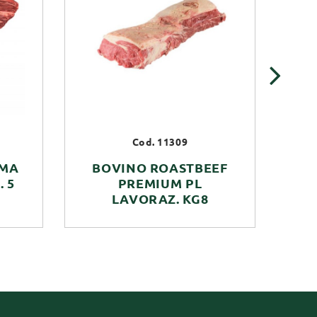
›
Cod. 11309
MMA
BOVINO ROASTBEEF
B
 5
PREMIUM PL
LAVORAZ. KG8