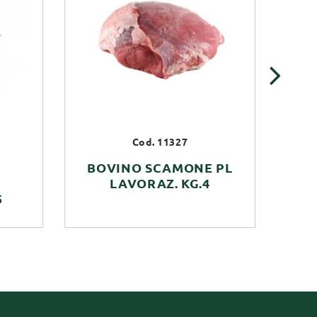
›
Cod. 11327
BOVINO SCAMONE PL
B
LAVORAZ. KG.4
PA
5