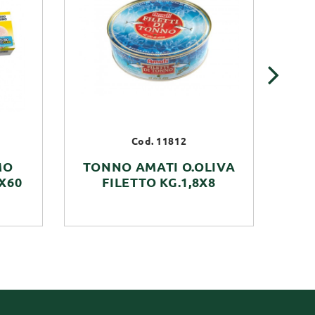
›
Cod. 11812
MO
TONNO AMATI O.OLIVA
T
0X60
FILETTO KG.1,8X8