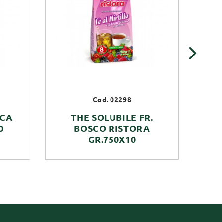
›
Cod. 02298
SCA
THE SOLUBILE FR.
TH
0
BOSCO RISTORA
RI
GR.750X10