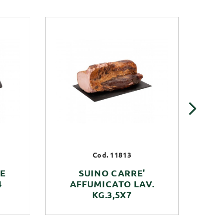
›
Cod. 11813
LE
SUINO CARRE'
4
AFFUMICATO LAV.
DI
KG.3,5X7