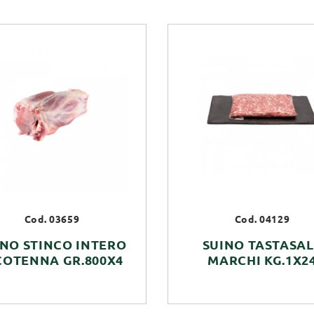
Cod. 03659
Cod. 04129
INO STINCO INTERO
SUINO TASTASA
COTENNA GR.800X4
MARCHI KG.1X2