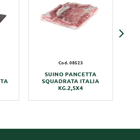
›
Cod. 08523
SUINO PANCETTA
ATA
SQUADRATA ITALIA
ITA
KG.2,5X4