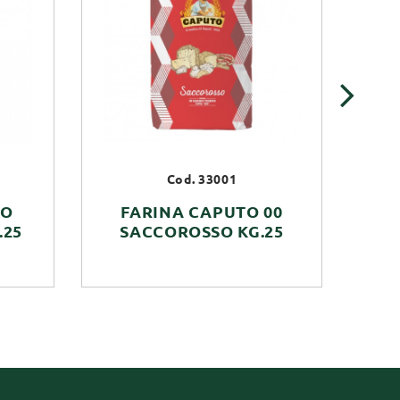
›
Cod. 33001
NO
FARINA CAPUTO 00
.25
SACCOROSSO KG.25
P