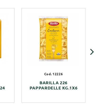
›
Cod. 12226
BARILLA 226
24
PAPPARDELLE KG.1X6
F