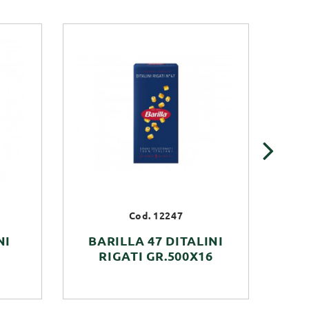
›
Cod. 12247
NI
BARILLA 47 DITALINI
B
RIGATI GR.500X16