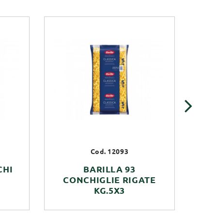
›
Cod. 12093
CHI
BARILLA 93
BA
CONCHIGLIE RIGATE
KG.5X3