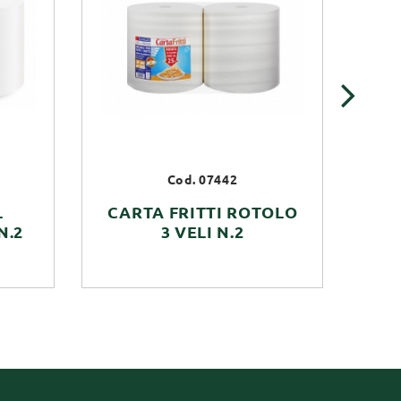
›
Cod. 07442
L
CARTA FRITTI ROTOLO
S
N.2
3 VELI N.2