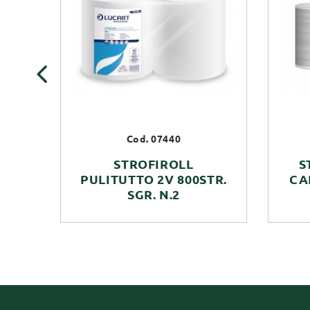
‹
Cod. 07440
STROFIROLL
S
PULITUTTO 2V 800STR.
CAR
SGR. N.2