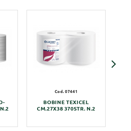
›
Cod. 07441
O-
BOBINE TEXICEL
 N.2
CM.27X38 370STR. N.2
PU