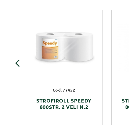
‹
Cod. 77452
STROFIROLL SPEEDY
ST
800STR. 2 VELI N.2
8