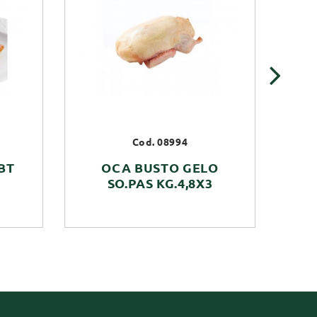
›
Cod. 08994
BT
OCA BUSTO GELO
AN
SO.PAS KG.4,8X3