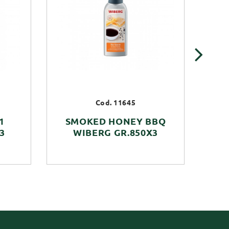
›
Cod. 11645
1
SMOKED HONEY BBQ
3
WIBERG GR.850X3
R