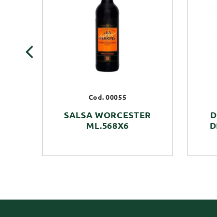
‹
Cod. 00055
SALSA WORCESTER
D
ML.568X6
D