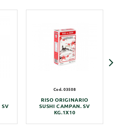
›
Cod. 03508
RISO ORIGINARIO
 SV
SUSHI CAMPAN. SV
B
KG.1X10