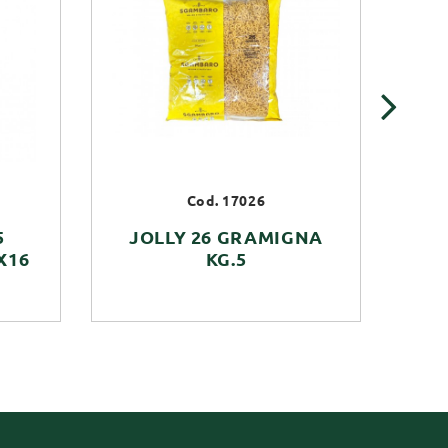
›
Cod. 17026
5
JOLLY 26 GRAMIGNA
JO
X16
KG.5