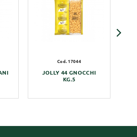
›
Cod. 17044
ANI
JOLLY 44 GNOCCHI
J
KG.5