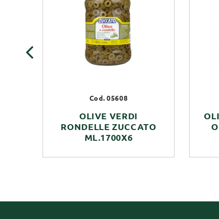
‹
Cod. 05608
OLIVE VERDI
OL
RONDELLE ZUCCATO
O
ML.1700X6