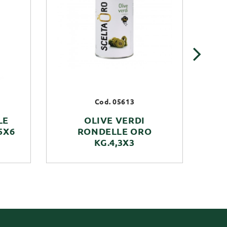
›
Cod. 05613
LE
OLIVE VERDI
OL
5X6
RONDELLE ORO
Z
KG.4,3X3