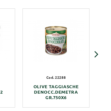
›
Cod. 22288
OLIVE TAGGIASCHE
2
DENOCC.DEMETRA
DE
GR.750X6