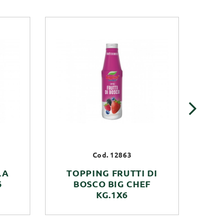
›
Cod. 12863
LA
TOPPING FRUTTI DI
PR
6
BOSCO BIG CHEF
CA
KG.1X6