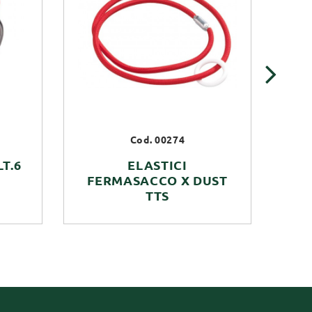
›
Cod. 00274
T.6
ELASTICI
FERMASACCO X DUST
B
TTS