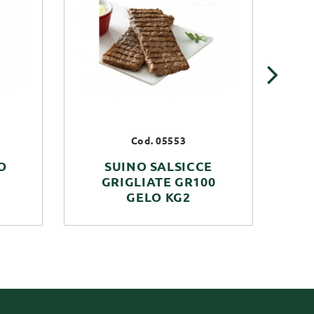
›
Cod. 05553
O
SUINO SALSICCE
S
GRIGLIATE GR100
IN
GELO KG2