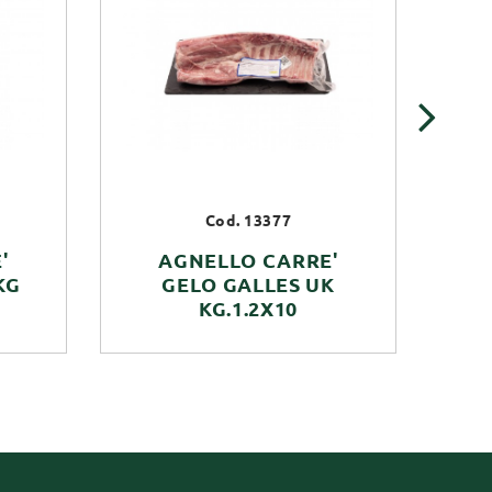
›
Cod. 13377
'
AGNELLO CARRE'
AG
KG
GELO GALLES UK
KG.1.2X10