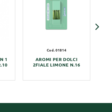
›
Cod. 01814
N 1
AROMI PER DOLCI
FI
.10
2FIALE LIMONE N.16
E 