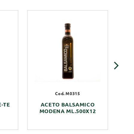
›
Cod. M0315
-TE
ACETO BALSAMICO
A
MODENA ML.500X12