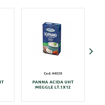
›
Cod. 44320
HT
PANNA ACIDA UHT
P
MEGGLE LT.1X12